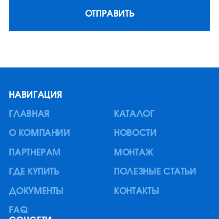
инверторный IS8000RT
ОТПРАВИТЬ
8 кВА / 7,2 кВт
Напольный / в стойку
НАВИГАЦИЯ
ГЛАВНАЯ
КАТАЛОГ
О КОМПАНИИ
НОВОСТИ
ПАРТНЕРАМ
МОНТАЖ
ГДЕ КУПИТЬ
ПОЛЕЗНЫЕ СТАТЬИ
ДОКУМЕНТЫ
КОНТАКТЫ
FAQ
131 080
₽