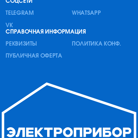
СОЦСЕТИ
Однофазный стабилизатор
TELEGRAM
WHATSAPP
напряжения R12000C K
12 кВА / 12 кВт
VK
В стойку
СПРАВОЧНАЯ ИНФОРМАЦИЯ
РЕКВИЗИТЫ
ПОЛИТИКА КОНФ.
ПУБЛИЧНАЯ ОФЕРТА