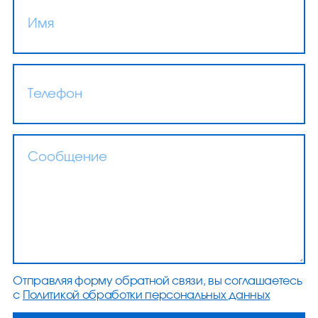
Универсальный / Настенный
Отправляя форму обратной связи, вы соглашаетесь
86 560
₽
с
Политикой обработки персональных данных
Cтабилизатор напряжения