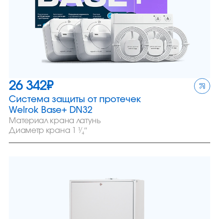
26 342
₽
Система защиты от протечек
Welrok Base+ DN32
Материал крана латунь
Диаметр крана 1 ¹⁄₄″